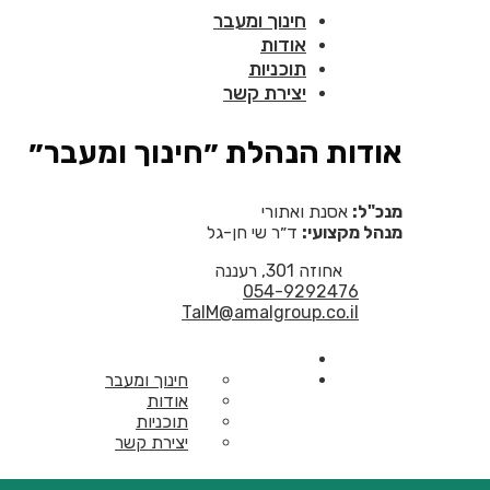
חינוך ומעבר
אודות
תוכניות
יצירת קשר
אודות הנהלת ״חינוך ומעבר״
מנכ"ל:
אסנת ואתורי
מנהל מקצועי:
ד״ר שי חן-גל
אחוזה 301, רעננה
054-9292476
TalM@amalgroup.co.il
חינוך ומעבר
אודות
תוכניות
יצירת קשר