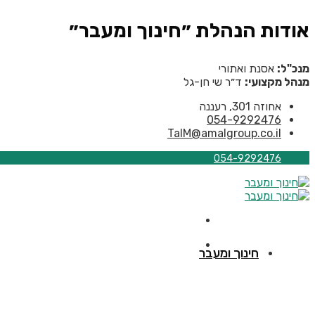
אודות הנהלת ״חינוך ומעבר״
מנכ"ל:
אסנת ואתורי
מנהל מקצועי:
ד״ר שי חן-גל
אחוזה 301, רעננה
054-9292476
TalM@amalgroup.co.il
054-9292476
חינוך ומעבר