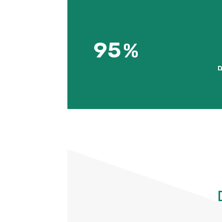
95
%
ם