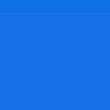
054-9292476
חינוך ומעבר
אקדמ
סדנאות חוסן להורים לטובת חי
קידום שותפות ואמון בין ההורים 