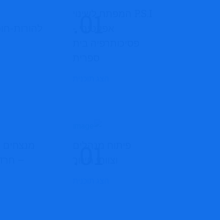
P.S.I המפתח לשינוי
אפקטיבי -
להורות-חוס
פסיכותרפיה בית
ספרית
הצג תוכנית
פיתוח מנהלים
מנצחים 
וצוותי חינוך
– חרד
הצג תוכנית