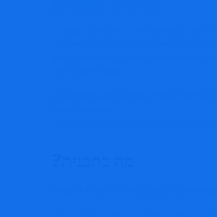
פרטים נוספים
 בריאותו הנפשית של הילד והיא מאתגרת ומורכבת.
 קבוצתית, תהליכית וממוקדת עם הורי תלמידי יסודי
 קידום שותפות ואמון בין ההורים לצוות החינוכי במסע
המשותף למען הילדים.
 המרחב הקבוצתי מנרמל את מגוון התחושות, נותן
למשתתפים תחושה
הם לא לבד במערכה ומהווה מקור כוח למסע ההורי.
מה בתכנית?
ושה היבטים בהם נלמד, נעמיק ונטמיע מיומנויות:
נים וצרכים ונזהה את המקום שלנו כהורים