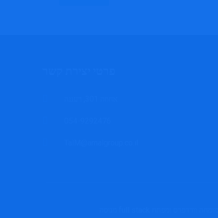
פרטי יצירת קשר
אחוזה 301, רעננה
054-9292476
TalM@amalgroup.co.il