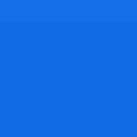
@ 2022 כל הזכויות שמורות ל״חינוך ומעבר״