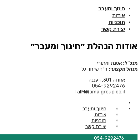
חינוך ומעבר
אודות
תוכניות
יצירת קשר
אודות הנהלת ״חינוך ומעבר״
מנכ"ל:
אסנת ואתורי
מנהל מקצועי:
ד״ר שי חן-גל
אחוזה 301, רעננה
054-9292476
TalM@amalgroup.co.il
חינוך ומעבר
אודות
תוכניות
יצירת קשר
054-9292476