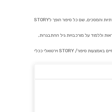
בעידן שבו כולנו חיים קצת בעולם מקביל, העולם הדיגיטלי, בני הנוער נמצאים עמוק בתוך הרשתות החברתיות והמסכים, שם כל סיפור הופך לSTORY
ראות וללמוד על מורכבויות גיל ההתבגרות,
תכנית "MY STORY" מבוססת על שיטת ביבליותרפיה הכוללת פעילות סדנה קבוצתית תהליכית להקניית כלים רגשיים וכישורי חיים באמצעות סיפור/ STORY וירטואלי ככלי