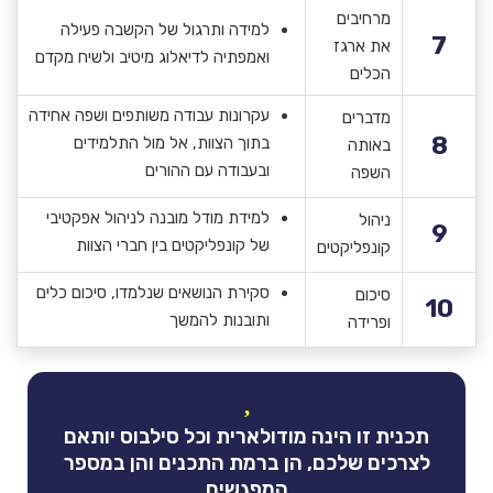
מרחיבים
למידה ותרגול של הקשבה פעילה
7
את ארגז
ואמפתיה לדיאלוג מיטיב ולשיח מקדם
הכלים
עקרונות עבודה משותפים ושפה אחידה
מדברים
8
בתוך הצוות, אל מול התלמידים
באותה
ובעבודה עם ההורים
השפה
למידת מודל מובנה לניהול אפקטיבי
ניהול
9
של קונפליקטים בין חברי הצוות
קונפליקטים
סקירת הנושאים שנלמדו, סיכום כלים
סיכום
10
ותובנות להמשך
ופרידה
תכנית זו הינה מודולארית וכל סילבוס יותאם
לצרכים שלכם, הן ברמת התכנים והן במספר
המפגשים