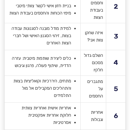
וחסמים
2
בניית חזון אישי לקשר צוותי מיטבי
בעבודת
מיפוי הכוחות והחסמים בעבודת הצוות
הצוות
למידת מודל מובנה לסגנונות עבודה
איזה שחקן
3
בצוות, זיהוי הסגנון האישי ושל חברי
צוות אני?
הצוות האחרים
השלם גדול
כלים ליצירת שותפות מיטבית: עזרה
4
מסכום
הדדית, שיתוף פעולה, פרגון וגיבוש
חלקיו
מתחים, היררכיות וקואליציות בצוות
מתגברים
5
והתהליכים המקבילים אל מול
על
התלמידים
החסמים
אחריות אישית ואחריות צוותית
אחריות
6
חלוקת אחריות אפקטיבית
וגבולות
אסרטיביות