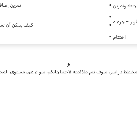
تمرين إضاف
جعة وتمرين
وير – جزء ه
كيف يمكن أن تسا
اختتام
 مخطط دراسي سوف تتم ملائمته لاحتياجاتكم، سواء على مستوى المحت