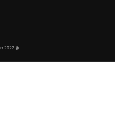
@ 2022 כל הזכויות שמורות ל״חינוך ומעבר״