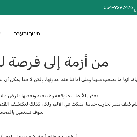
054-9292476
חינוך ומעבר
א
من أزمة إلى فرصة ل
، انها ما يصعب علينا وعلى أدائنا عند حدوثها، ولكن لاحقا يمكن أن نت
بعض الأزمات متوقعة وطبيعية وبعضها يفرض علينا
علم كيف نميز تجارب حياتنا، نمكث في الألم، ولكن كذلك لنكتشف القدر
سوف نستعين بالمجموعة
أ‌. فهم مصطلح أزمة، كيف يتجلى لدى ك