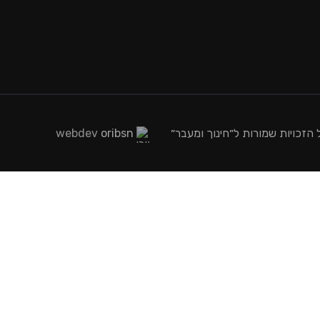
webdev
oribsn