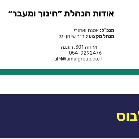
אודות הנהלת ״חינוך ומעבר״
מנכ"ל:
אסנת ואתורי
מנהל מקצועי:
ד״ר שי חן-גל
אחוזה 301, רעננה
054-9292476
TalM@amalgroup.co.il
בוס