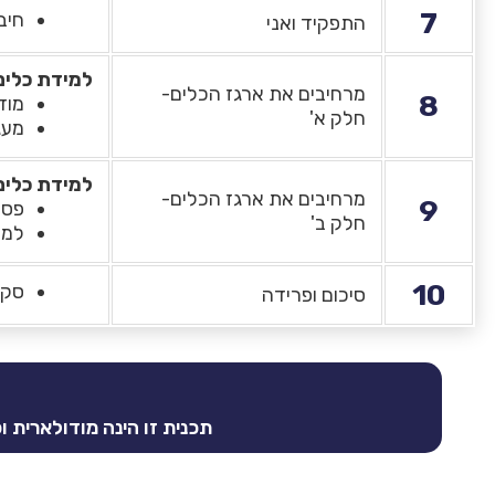
7
חיב
התפקיד ואני
למידת כלים
מרחיבים את ארגז הכלים-
8
מוד
חלק א'
מעג
למידת כלים
מרחיבים את ארגז הכלים-
9
פסי
חלק ב'
למי
10
סקי
סיכום ופרידה
תכנית זו הינה מודולארית 