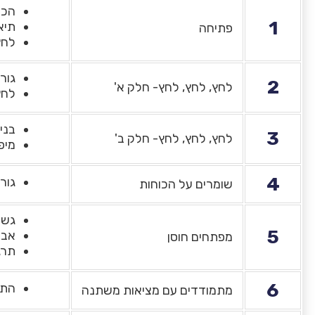
הכר
1
תיאו
פתיחה
לחץ,
גור
2
לחץ, לחץ, לחץ- חלק א'
לחץ 
בני
3
לחץ, לחץ, לחץ- חלק ב'
מיפ
4
גור
שומרים על הכוחות
גש"
5
אבח
מפתחים חוסן
תרג
6
התמ
מתמודדים עם מציאות משתנה