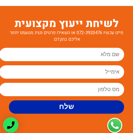
לשיחת ייעוץ מקצועית
חייגו עכשיו
072-3920476
או השאירו פרטים ונציג מטעמנו יחזור
אליכם בהקדם: